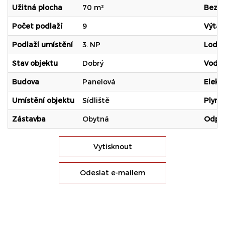
Užitná plocha
70 m²
Bezba
Počet podlaží
9
Výtah
Podlaží umístění
3. NP
Lodži
Stav objektu
Dobrý
Voda
Budova
Panelová
Elekt
Umístění objektu
Sídliště
Plyn
Zástavba
Obytná
Odpa
Vytisknout
Odeslat e-mailem