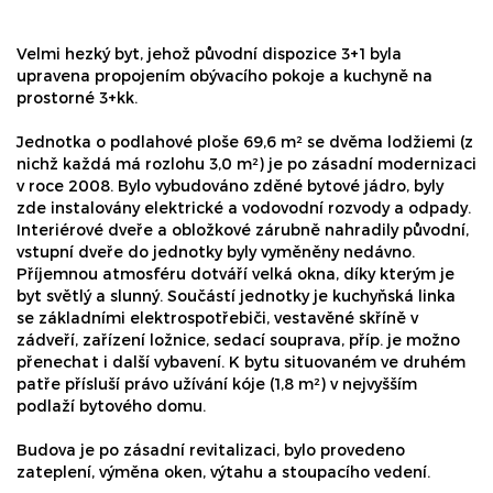
Velmi hezký byt, jehož původní dispozice 3+1 byla
upravena propojením obývacího pokoje a kuchyně na
prostorné 3+kk.
Jednotka o podlahové ploše 69,6 m² se dvěma lodžiemi (z
nichž každá má rozlohu 3,0 m²) je po zásadní modernizaci
v roce 2008. Bylo vybudováno zděné bytové jádro, byly
zde instalovány elektrické a vodovodní rozvody a odpady.
Interiérové dveře a obložkové zárubně nahradily původní,
vstupní dveře do jednotky byly vyměněny nedávno.
Příjemnou atmosféru dotváří velká okna, díky kterým je
byt světlý a slunný. Součástí jednotky je kuchyňská linka
se základními elektrospotřebiči, vestavěné skříně v
zádveří, zařízení ložnice, sedací souprava, příp. je možno
přenechat i další vybavení. K bytu situovaném ve druhém
patře přísluší právo užívání kóje (1,8 m²) v nejvyšším
podlaží bytového domu.
Budova je po zásadní revitalizaci, bylo provedeno
zateplení, výměna oken, výtahu a stoupacího vedení.