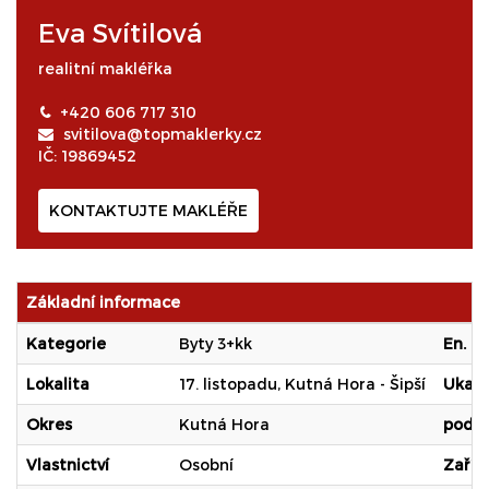
Eva Svítilová
realitní makléřka
+420 606 717 310
svitilova@topmaklerky.cz
IČ: 19869452
KONTAKTUJTE MAKLÉŘE
Základní informace
Kategorie
Byty 3+kk
En. n
Lokalita
17. listopadu, Kutná Hora - Šipší
Ukaza
Okres
Kutná Hora
podle
Vlastnictví
Osobní
Zaříz