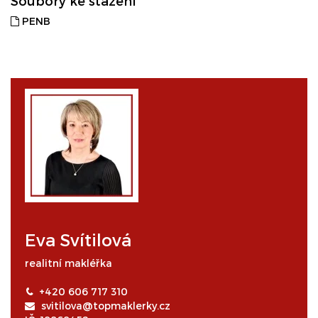
Soubory ke stažení
PENB
Eva Svítilová
realitní makléřka
+420 606 717 310
svitilova@topmaklerky.cz