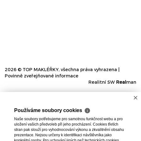
2026 © TOP MAKLÉŘKY, všechna práva vyhrazena |
Povinně zveřejňované informace
Realitní SW
Real
man
×
Používáme soubory cookies
ℹ
Naše soubory potřebujeme pro samotnou funkčnost webu a pro
uložení vašich předvoleb při jeho procházení. Cookies třetích
stran pak slouží pro vyhodnocování výkonu a zkvalitnění obsahu
prezentace. Nejsou určeny k identifikaci návštěvníka jako
konkrétní osoby. Pro uchování jiných než technických cookies