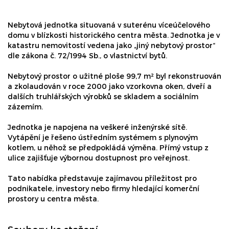
Nebytová jednotka situovaná v suterénu víceúčelového
domu v blízkosti historického centra města. Jednotka je v
katastru nemovitostí vedena jako „jiný nebytový prostor“
dle zákona č. 72/1994 Sb., o vlastnictví bytů.
Nebytový prostor o užitné ploše 99,7 m² byl rekonstruován
a zkolaudován v roce 2000 jako vzorkovna oken, dveří a
dalších truhlářských výrobků se skladem a sociálním
zázemím.
Jednotka je napojena na veškeré inženýrské sítě.
Vytápění je řešeno ústředním systémem s plynovým
kotlem, u něhož se předpokládá výměna. Přímý vstup z
ulice zajišťuje výbornou dostupnost pro veřejnost.
Tato nabídka představuje zajímavou příležitost pro
podnikatele, investory nebo firmy hledající komerční
prostory u centra města.