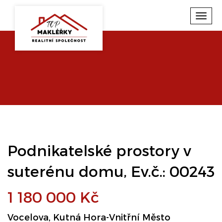
Toggl
navig
Podnikatelské prostory v
suterénu domu, Ev.č.: 00243
1 180 000 Kč
Vocelova, Kutná Hora-Vnitřní Město