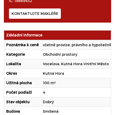
IČ: 19869452
KONTAKTUJTE MAKLÉŘE
Základní informace
Poznámka k ceně
včetně provize, právního a hypotečního
Kategorie
Obchodní prostory
Lokalita
Vocelova, Kutná Hora-Vnitřní Město
Okres
Kutná Hora
Užitná plocha
100 m²
Počet podlaží
4
Stav objektu
Dobrý
Budova
Smíšená