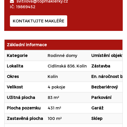
svitilova@topmaklerky.cz
IČ: 19869452
KONTAKTUJTE MAKLÉŘE
Základní informace
Kategorie
Rodinné domy
Umístění objektu
Lokalita
Cidlinská 836, Kolín
Zástavba
Okres
Kolín
En. náročnost b.
Velikost
4 pokoje
Bezbariérový
Užitná plocha
83 m²
Parkování
Plocha pozemku
431 m²
Garáž
Zastavěná plocha
100 m²
Sklep