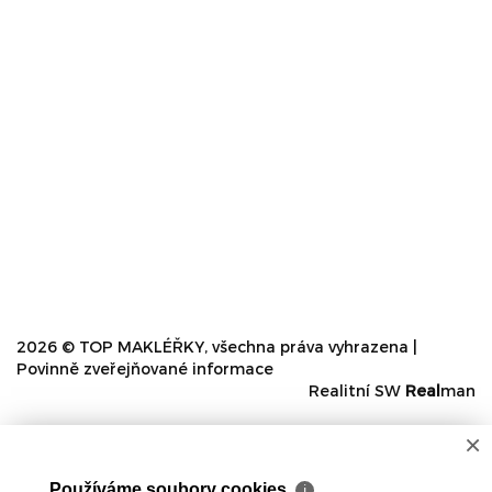
2026 © TOP MAKLÉŘKY, všechna práva vyhrazena |
Povinně zveřejňované informace
Realitní SW
Real
man
×
Používáme soubory cookies
ℹ