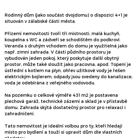
Rodinný dům (jako součást dvojdomu) o dispozici 4+1 je
situován v zálabské části města.
Přízemí nemovitosti tvoří tři místnosti, malá kuchyň,
koupelna s WC a zádveří se schodištěm do podkroví.
Veranda s druhým vchodem do domu je využitelná jako
např. zimní zahrada. V části půdního prostoru je
vybudován jeden pokoj, který poskytuje další obytný
prostor, může také sloužit jako pracovna, apod. Topení je
ústřední s kotlem na plyn, ohřev užitkové vody je řešen
elektrickým bojlerem, odpady jsou svedeny do kanalizace,
voda je odebírána z veřejného vodovodu.
Na pozemku o celkové výměře 431 m2 je postavena
plechová garáž, technické zázemí a sklad je v přístavbě
domu. Zahrada skýtá dostatečný prostor pro relaxaci i
zahradničení.
Tato nemovitost je ideální volbou pro ty, kteří hledají
místo pro bydlení a touží si upravit dům dle vlastních