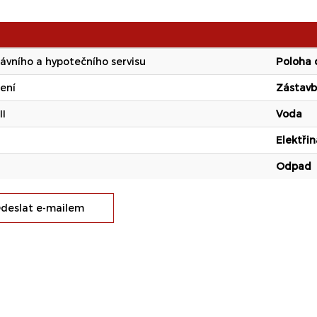
rávního a hypotečního servisu
Poloha 
ení
Zástav
II
Voda
Elektřin
Odpad
deslat e-mailem