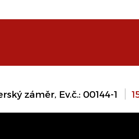
erský záměr, Ev.č.: 00144-1
1