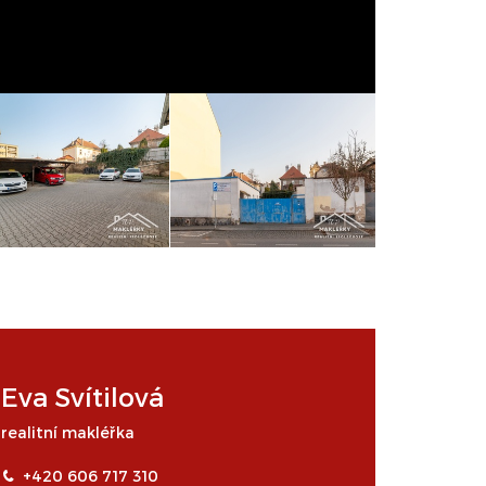
Eva Svítilová
realitní makléřka
+420 606 717 310