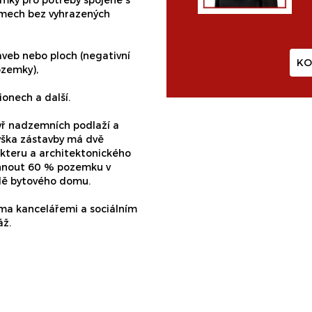
domech bez vyhrazených
aveb nebo ploch (negativní
KO
ozemky),
ionech a další.
yř nadzemních podlaží a
výška zástavby má dvě
akteru a architektonického
áhnout 60 % pozemku v
dě bytového domu.
ma kancelářemi a sociálním
áž.