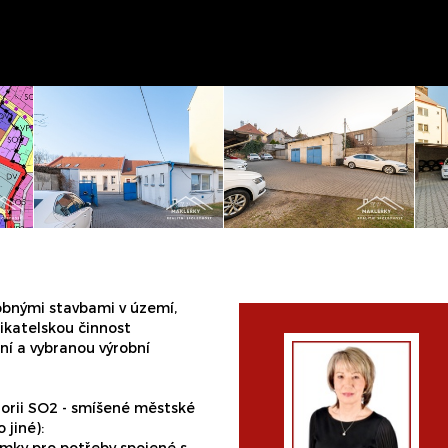
bnými stavbami v území,
ikatelskou činnost
ní a vybranou výrobní
orii SO2 - smíšené městské
 jiné):
mky pro potřeby spojené s