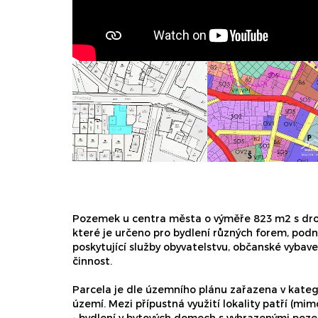
Pozemek u centra města o výměře 823 m2 s dro
které je určeno pro bydlení různých forem, podn
poskytující služby obyvatelstvu, občanské vybave
činnost.
Parcela je dle územního plánu zařazena v kateg
území. Mezi přípustná využití lokality patří (mimo
- bydlení v bytových domech s vyhrazenými poze