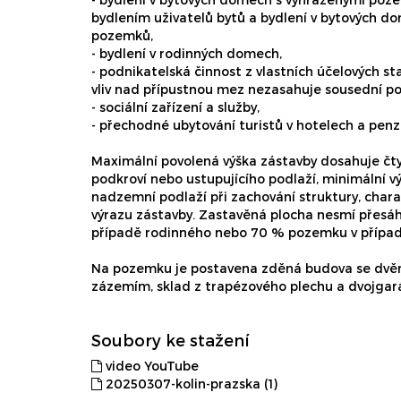
bydlením uživatelů bytů a bydlení v bytových 
pozemků,
- bydlení v rodinných domech,
- podnikatelská činnost z vlastních účelových st
vliv nad přípustnou mez nezasahuje sousední p
- sociální zařízení a služby,
- přechodné ubytování turistů v hotelech a penz
Maximální povolená výška zástavby dosahuje čt
podkroví nebo ustupujícího podlaží, minimální 
nadzemní podlaží při zachování struktury, char
výrazu zástavby. Zastavěná plocha nesmí přes
případě rodinného nebo 70 % pozemku v přípa
Na pozemku je postavena zděná budova se dvě
zázemím, sklad z trapézového plechu a dvojgar
Soubory ke stažení
video YouTube
20250307-kolin-prazska (1)