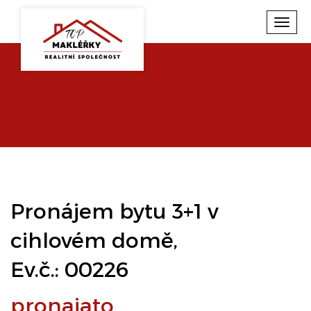
Toggl
navig
Pronájem bytu 3+1 v
cihlovém domě,
Ev.č.: 00226
pronajato