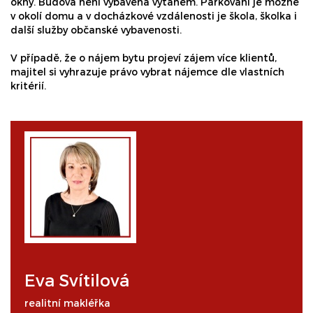
okny. Budova není vybavena výtahem. Parkování je možné
v okolí domu a v docházkové vzdálenosti je škola, školka i
další služby občanské vybavenosti.
V případě, že o nájem bytu projeví zájem více klientů,
majitel si vyhrazuje právo vybrat nájemce dle vlastních
kritérií.
Eva Svítilová
realitní makléřka