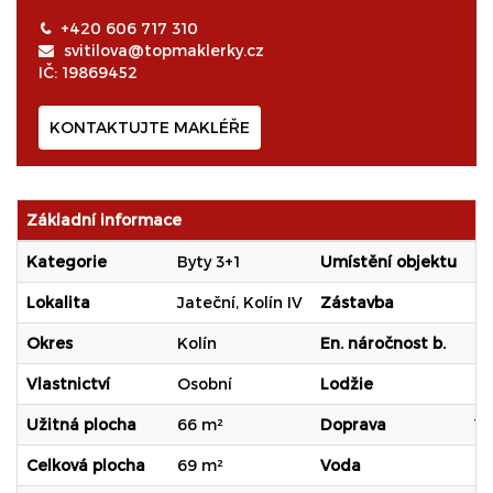
+420 606 717 310
svitilova@topmaklerky.cz
IČ: 19869452
KONTAKTUJTE MAKLÉŘE
Základní informace
Kategorie
Byty 3+1
Umístění objektu
Kl
Lokalita
Jateční, Kolín IV
Zástavba
O
Okres
Kolín
En. náročnost b.
G 
Vlastnictví
Osobní
Lodžie
an
Užitná plocha
66 m²
Doprava
Vl
Celková plocha
69 m²
Voda
Dá