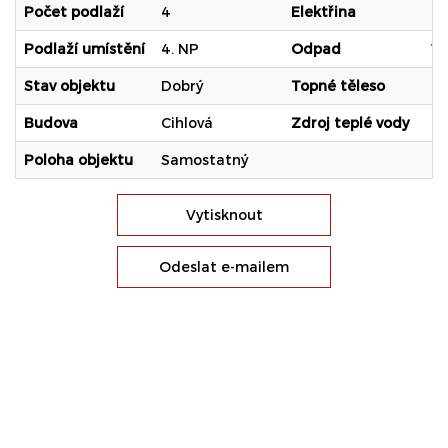
Počet podlaží
4
Elektřina
2
Podlaží umístění
4. NP
Odpad
Ve
Stav objektu
Dobrý
Topné těleso
Ra
Budova
Cihlová
Zdroj teplé vody
Ce
Poloha objektu
Samostatný
Vytisknout
Odeslat e-mailem