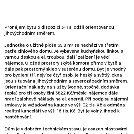
Pronájem bytu o dispozici 3+1 s lodžií orientovanou
jihovýchodním směrem.
Jednotka o užitné ploše 65,8 m² se nachází ve třetím
patře cihlového domu. Je vybavena kuchyňskou linkou s
varnou deskou a el. troubou, další zařízení je věcí
nájemce. Úložné prostory skýtá komora přímo v bytě a
dále pak prostorný sklep v suterénu domu. Byt je vhodný
pro bydlení tří, nejvíce čtyř osob, je hezký a světlý, okna
jsou situována jihovýchodním a severozápadním směrem.
Orientační náklady na služby (vodné, stočné, dodávka
tepla) pro tři osoby činí 3822 Kč/měsíc, nájemce dále
hradí zálohově náklady na el. energii. Při podpisu nájemní
smlouvy je vyžadována kauce ve výši 32 tis. Kč a odměna
realitní kanceláři ve výši 16 tis. Kč. Byt je volný, ihned k
nastěhování.
Dům je v dobrém technickém stavu, je osazen plastovými