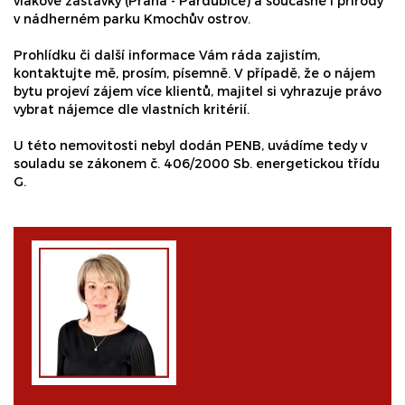
vlakové zastávky (Praha - Pardubice) a současně i přírody
v nádherném parku Kmochův ostrov.
Prohlídku či další informace Vám ráda zajistím,
kontaktujte mě, prosím, písemně. V případě, že o nájem
bytu projeví zájem více klientů, majitel si vyhrazuje právo
vybrat nájemce dle vlastních kritérií.
U této nemovitosti nebyl dodán PENB, uvádíme tedy v
souladu se zákonem č. 406/2000 Sb. energetickou třídu
G.