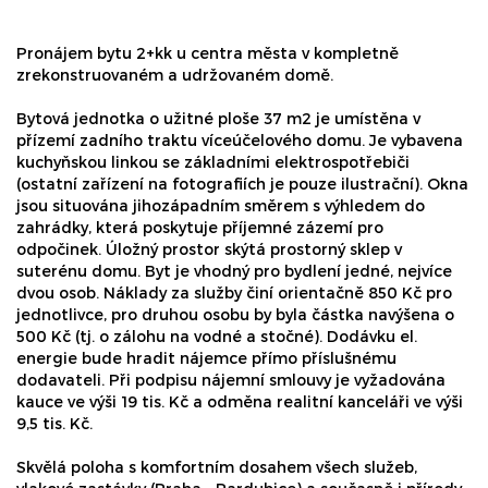
Pronájem bytu 2+kk u centra města v kompletně
zrekonstruovaném a udržovaném domě.
Bytová jednotka o užitné ploše 37 m2 je umístěna v
přízemí zadního traktu víceúčelového domu. Je vybavena
kuchyňskou linkou se základními elektrospotřebiči
(ostatní zařízení na fotografiích je pouze ilustrační). Okna
jsou situována jihozápadním směrem s výhledem do
zahrádky, která poskytuje příjemné zázemí pro
odpočinek. Úložný prostor skýtá prostorný sklep v
suterénu domu. Byt je vhodný pro bydlení jedné, nejvíce
dvou osob. Náklady za služby činí orientačně 850 Kč pro
jednotlivce, pro druhou osobu by byla částka navýšena o
500 Kč (tj. o zálohu na vodné a stočné). Dodávku el.
energie bude hradit nájemce přímo příslušnému
dodavateli. Při podpisu nájemní smlouvy je vyžadována
kauce ve výši 19 tis. Kč a odměna realitní kanceláři ve výši
9,5 tis. Kč.
Skvělá poloha s komfortním dosahem všech služeb,