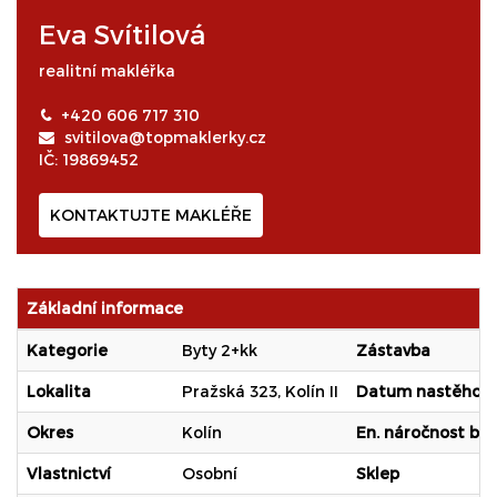
Eva Svítilová
realitní makléřka
+420 606 717 310
svitilova@topmaklerky.cz
IČ: 19869452
KONTAKTUJTE MAKLÉŘE
Základní informace
Kategorie
Byty 2+kk
Zástavba
Lokalita
Pražská 323, Kolín II
Datum nastěhová
Okres
Kolín
En. náročnost b.
Vlastnictví
Osobní
Sklep