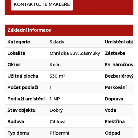
KONTAKTUJTE MAKLÉŘE
Základní informace
Kategorie
Sklady
Umístění obje
Lokalita
Ohrádka 537, Zásmuky
Zástavba
Okres
Kolín
En. náročnost b
Užitná plocha
330 m²
Bezbariérový
Počet podlaží
1
Parkování
Podlaží umístění
1. NP
Doprava
Stav objektu
Dobrý
Voda
Budova
Cihlová
Elektřina
Typ domu
Přízemní
Odpad