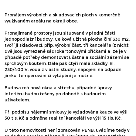
Pronájem výrobních a skladovacích ploch v komerčně
využívaném areálu na okraji obce.
Pronajímané prostory jsou situované v přední části
jednopodlažní budovy. Celková užitná plocha činí 330 m2,
tvoří ji skladovací, příp. výrobní část, tři kanceláře (z nichž
dvě jsou vymezené sádrokartonovými příčkami a lze je v
případě potřeby demontovat), šatna a sociální zázemí se
sprchovým koutem. Dále pak čtyři malé skládky. El.
230/400 V, voda z vlastní studny, napojení na odpadní
jímku, temperování či vytápění je možné.
Budova má nová okna a střechu, případné úpravy
interiéru budou řešeny po dohodě s budoucím
uživatelem.
Při podpisu nájemní smlouvy je vyžadována kauce ve výši
30 tis. Kč a odměna realitní kanceláři ve výši 15 tis. Kč.
U této nemovitosti není zpracován PENB, uvádíme tedy v