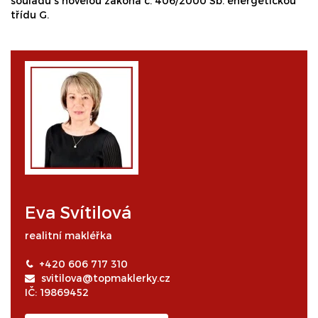
souladu s novelou zákona č. 406/2000 Sb. energetickou
třídu G.
Eva Svítilová
realitní makléřka
+420 606 717 310
svitilova@topmaklerky.cz
IČ: 19869452